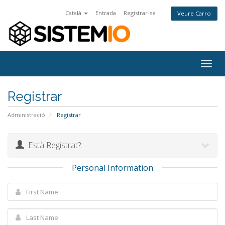
Català
Entrada
Registrar-se
Veure Carro
Togg
navig
Registrar
Administració
Registrar
Està Registrat?:
Personal Information