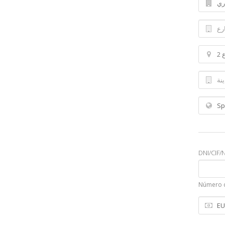
DNI/CIF/N
Número d