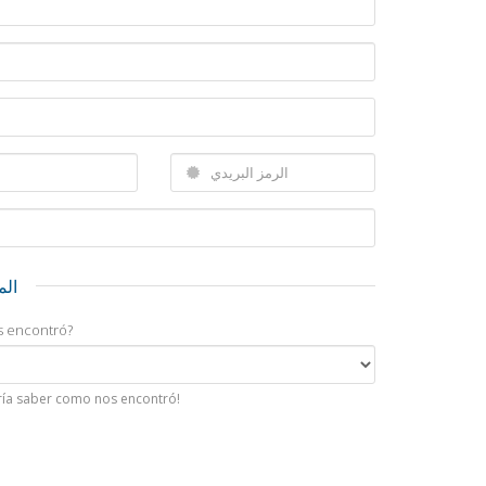
الم
 encontró?
ría saber como nos encontró!