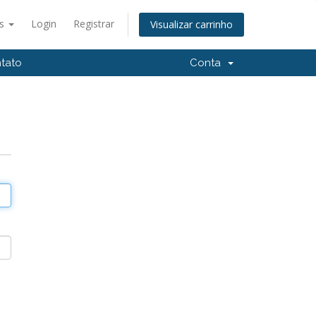
ês
Login
Registrar
Visualizar carrinho
tato
Conta