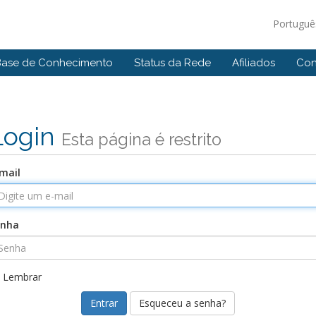
Portugu
Base de Conhecimento
Status da Rede
Afiliados
Con
Login
Esta página é restrito
mail
enha
Lembrar
Esqueceu a senha?