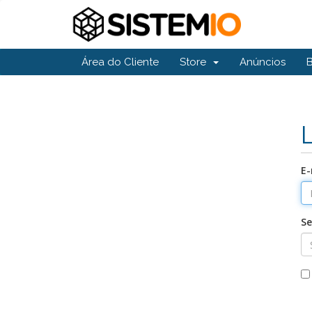
Área do Cliente
Store
Anúncios
E-
S