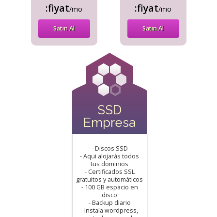
:fiyat
:fiyat
/mo
/mo
Satın Al
Satın Al
SSD
Empresa
- Discos SSD
- Aqui alojarás todos
tus dominios
- Certificados SSL
gratuitos y automáticos
- 100 GB espacio en
disco
- Backup diario
- Instala wordpress,