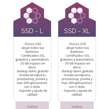
SSD - L
SSD - XL
- Discos SSD
- Discos SSD
- alojar todos tus
- alojar todos tus
dominios
dominios
- Certificados SSL
- Certificados SSL
gratuitos y automáticos
gratuitos y automáticos
- 20 GB espacio en
- 50 GB espacio en
disco
disco
- Backup diario gratuito
- Backup diario gratuito
- Instala wordpress,
- Instala wordpress,
prestashop, joomla y
prestashop, joomla y
mas 200 aplicaciones
mas 200 aplicaciones
con 3 clicks
con 3 clicks
- Soporte y ayuda de
- Soporte y ayuda de
calidad
calidad
Sadece
Sadece