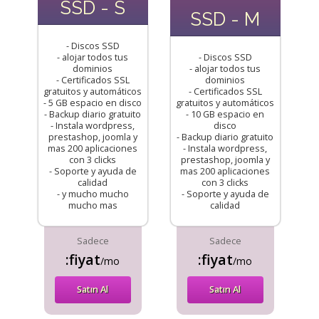
SSD - S
SSD - M
- Discos SSD
- alojar todos tus
- Discos SSD
dominios
- alojar todos tus
- Certificados SSL
dominios
gratuitos y automáticos
- Certificados SSL
- 5 GB espacio en disco
gratuitos y automáticos
- Backup diario gratuito
- 10 GB espacio en
- Instala wordpress,
disco
prestashop, joomla y
- Backup diario gratuito
mas 200 aplicaciones
- Instala wordpress,
con 3 clicks
prestashop, joomla y
- Soporte y ayuda de
mas 200 aplicaciones
calidad
con 3 clicks
- y mucho mucho
- Soporte y ayuda de
mucho mas
calidad
Sadece
Sadece
:fiyat
:fiyat
/mo
/mo
Satın Al
Satın Al