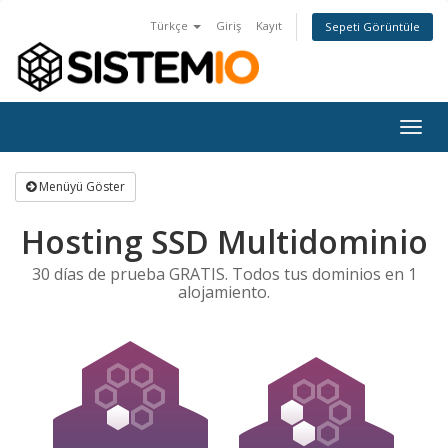
Türkçe
Giriş
Kayıt
Sepeti Görüntüle
Togg
navig
Menüyü Göster
Hosting SSD Multidominio
30 días de prueba GRATIS. Todos tus dominios en 1
alojamiento.