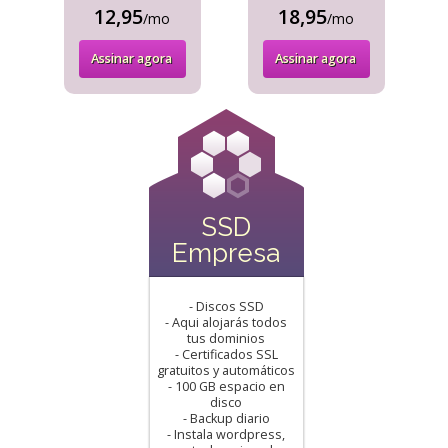
12,95
18,95
/mo
/mo
Assinar agora
Assinar agora
SSD
Empresa
- Discos SSD
- Aqui alojarás todos
tus dominios
- Certificados SSL
gratuitos y automáticos
- 100 GB espacio en
disco
- Backup diario
- Instala wordpress,