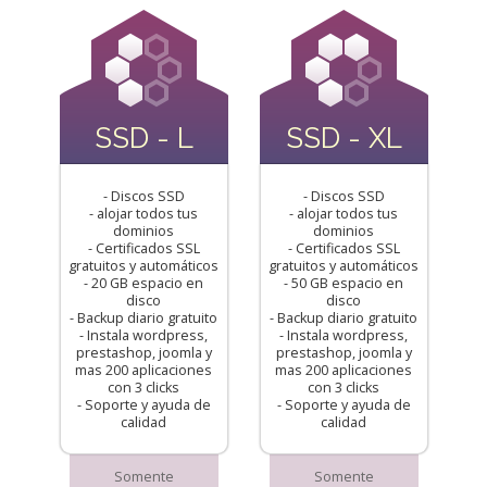
SSD - L
SSD - XL
- Discos SSD
- Discos SSD
- alojar todos tus
- alojar todos tus
dominios
dominios
- Certificados SSL
- Certificados SSL
gratuitos y automáticos
gratuitos y automáticos
- 20 GB espacio en
- 50 GB espacio en
disco
disco
- Backup diario gratuito
- Backup diario gratuito
- Instala wordpress,
- Instala wordpress,
prestashop, joomla y
prestashop, joomla y
mas 200 aplicaciones
mas 200 aplicaciones
con 3 clicks
con 3 clicks
- Soporte y ayuda de
- Soporte y ayuda de
calidad
calidad
Somente
Somente