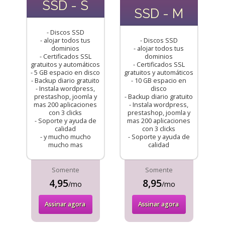
SSD - S
SSD - M
- Discos SSD
- alojar todos tus
- Discos SSD
dominios
- alojar todos tus
- Certificados SSL
dominios
gratuitos y automáticos
- Certificados SSL
- 5 GB espacio en disco
gratuitos y automáticos
- Backup diario gratuito
- 10 GB espacio en
- Instala wordpress,
disco
prestashop, joomla y
- Backup diario gratuito
mas 200 aplicaciones
- Instala wordpress,
con 3 clicks
prestashop, joomla y
- Soporte y ayuda de
mas 200 aplicaciones
calidad
con 3 clicks
- y mucho mucho
- Soporte y ayuda de
mucho mas
calidad
Somente
Somente
4,95
8,95
/mo
/mo
Assinar agora
Assinar agora