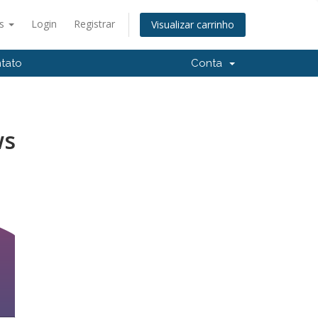
ês
Login
Registrar
Visualizar carrinho
tato
Conta
ws
s