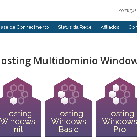
Portugu
Base de Conhecimento
Status da Rede
Afiliados
Con
osting Multidominio Windo
Hosting
Hosting
Hosting
Windows
Windows
Window
Init
Basic
Pro