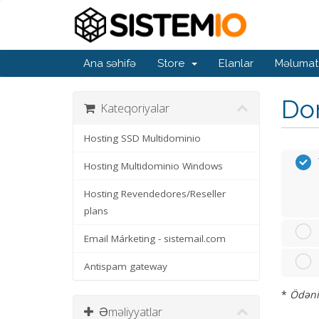
Ana səhifə
Store
Elanlar
Məlumat
Dom
Kateqoriyalar
Hosting SSD Multidominio
Hosting Multidominio Windows
Hosting Revendedores/Reseller
plans
Email Márketing - sistemail.com
Antispam gateway
*
Ödəniş
Əməliyyatlar