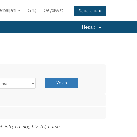
erbaijani
Giriş
Qeydiyyat
Səbətə bax
Hesab
Yoxla
.info,.eu,.org,.biz,.tel,.name