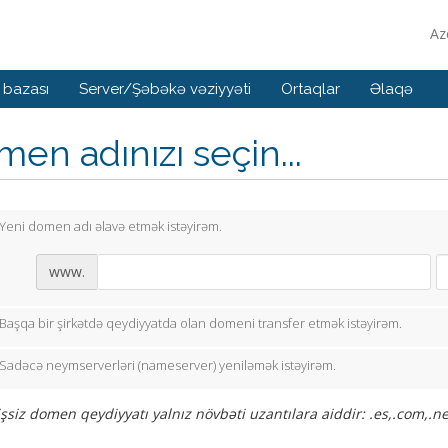
Az
 bazası
Server/Şəbəkə vəziyyəti
Ortaqlar
Əlaqə
en adınızı seçin...
Yeni domen adı əlavə etmək istəyirəm.
www.
Başqa bir şirkətdə qeydiyyatda olan domeni transfer etmək istəyirəm.
Sadəcə neymserverləri (nameserver) yeniləmək istəyirəm.
siz domen qeydiyyatı yalnız növbəti uzantılara aiddir: .es,.com,.net,